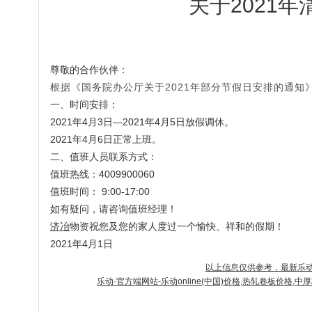
关于2021
尊敬的合作伙伴：
根据《国务院办公厅关于2021年部分节假日安排的通知》
一、时间安排：
2021年4月3日—2021年4月5日放假调休。
2021年4月6日正常上班。
二、值班人员联系方式：
值班热线：4009900060
值班时间： 9:00-17:00
如有疑问，请咨询值班经理！
济冶
物资祝您及您的家人度过一个愉快、祥和的假期！
2021年4月1日
以上信息仅供参考，最新乐动·
乐动·官方端网站-乐动online(中国)价格
,
热轧卷板价格
,
中厚